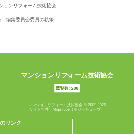
ションリフォーム技術協会
部会 編集委員会委員の執筆
Back
マンションリフォーム技術協会
To
Top
閲覧数:
286
マンションリフォーム技術協会 © 2009-2026
サイト管理 MojaTube（モジャチューブ）
へのリンク