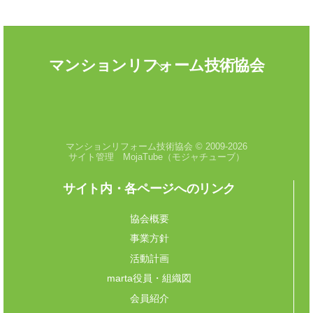
Back
マンションリフォーム技術協会
To
Top
閲覧数:
672
マンションリフォーム技術協会 © 2009-2026
サイト管理 MojaTube（モジャチューブ）
サイト内・各ページへのリンク
協会概要
事業方針
活動計画
marta役員・組織図
会員紹介