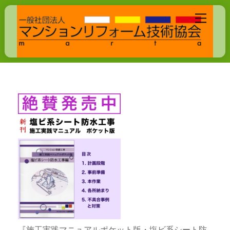
Skip
Menu
to
content
『施工実践マニュアルポケット版・塩ビ系シート防