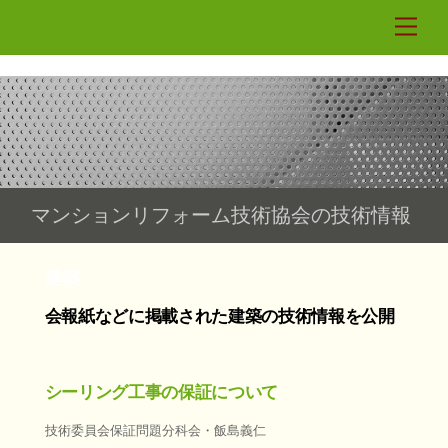
Skip
Men
to
content
マンションリフォーム技術協会の技術情報
建築
会報紙などに掲載された建築の技術情報を公開
シーリング工事の保証について
技術委員会保証問題分科会・飯島義仁